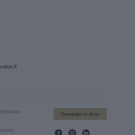
ation.fr
énovation
Demander un devis
uisine